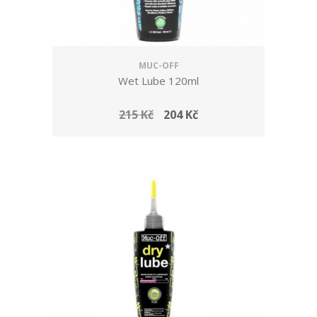
MUC-OFF
Wet Lube 120ml
215 Kč
204 Kč