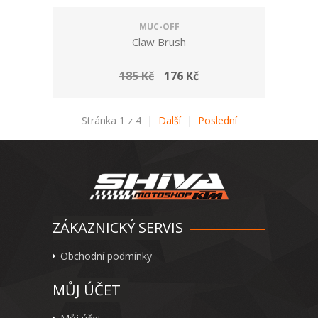
MUC-OFF
Claw Brush
185 Kč
176 Kč
Stránka 1 z 4 |
Další
|
Poslední
ZÁKAZNICKÝ SERVIS
Obchodní podmínky
MŮJ ÚČET