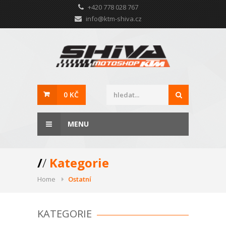
+420 778 028 767
info@ktm-shiva.cz
0 KČ
MENU
/
/
Kategorie
Home
Ostatní
KATEGORIE