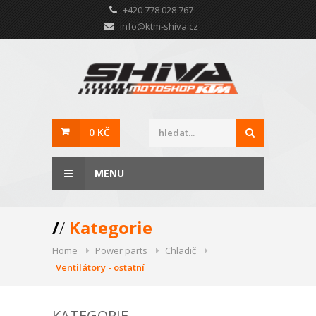
+420 778 028 767
info@ktm-shiva.cz
0 KČ
MENU
/
/
Kategorie
Home
Power parts
Chladič
Ventilátory - ostatní
KATEGORIE