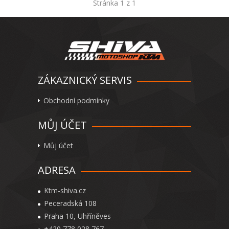
Stránka 1 z 1
ZÁKAZNICKÝ SERVIS
Obchodní podmínky
MŮJ ÚČET
Můj účet
ADRESA
Ktm-shiva.cz
Peceradská 108
Praha 10, Uhříněves
+420 778 028 767