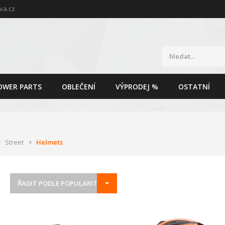
va.cz
OWER PARTS
OBLEČENÍ
VÝPRODEJ %
OSTATNÍ
Street
Helmets
ŘADIT PODLE POPULARITY