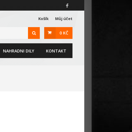
Košík
Můj účet
0 KČ
NAHRADNI DILY
KONTAKT