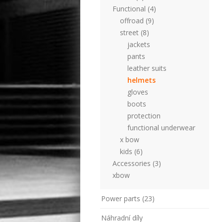
Functional (4)
offroad (9)
street (8)
jackets
pants
leather suits
helmets
gloves
boots
protection
functional underwear
x bow
kids (6)
Accessories (3)
xbow
Power parts (23)
Náhradní díly