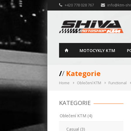
+420 778 028 767
info@ktm-shi
MOTOCYKLY KTM
P
/
/
Kategorie
Home
Oblečení KTM
Functional
KATEGORIE
Oblečení KTM (4)
Casual (3)