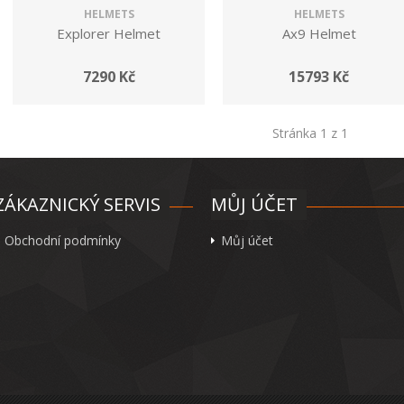
HELMETS
HELMETS
Explorer Helmet
Ax9 Helmet
7290 Kč
15793 Kč
Stránka 1 z 1
ZÁKAZNICKÝ SERVIS
MŮJ ÚČET
Obchodní podmínky
Můj účet