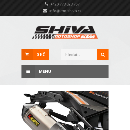
+420 778 028 767
info@ktm-shiva.cz
0 KČ
MENU