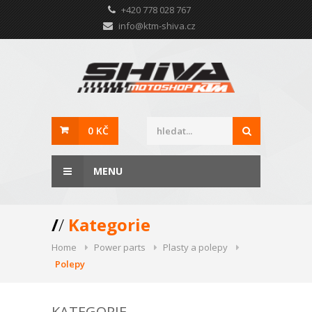
+420 778 028 767
info@ktm-shiva.cz
0 KČ
MENU
/
/
Kategorie
Home
Power parts
Plasty a polepy
Polepy
KATEGORIE