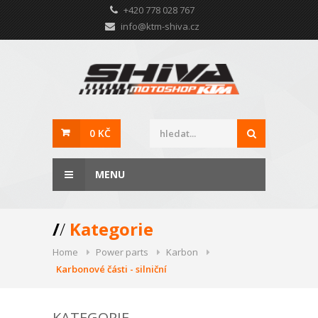
+420 778 028 767
info@ktm-shiva.cz
0 KČ
MENU
/
/
Kategorie
Home
Power parts
Karbon
Karbonové části - silniční
KATEGORIE