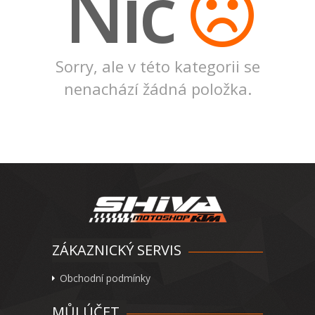
Nic
Sorry, ale v této kategorii se
nenachází žádná položka.
ZÁKAZNICKÝ SERVIS
Obchodní podmínky
MŮJ ÚČET