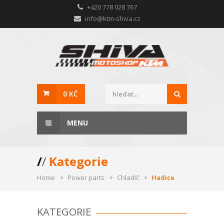
+420 778 028 767
info@ktm-shiva.cz
0 KČ
MENU
/
/
Kategorie
Home
Power parts
Chladič
Hadice
KATEGORIE