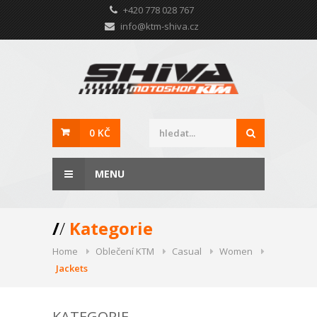
+420 778 028 767
info@ktm-shiva.cz
0 KČ
MENU
/
/
Kategorie
Home
Oblečení KTM
Casual
Women
Jackets
KATEGORIE