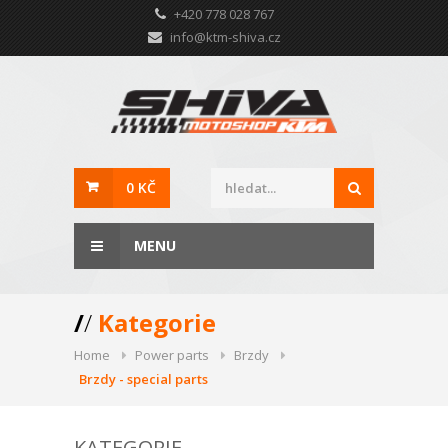
+420 778 028 767
info@ktm-shiva.cz
0 KČ
MENU
/
/
Kategorie
Home
Power parts
Brzdy
Brzdy - special parts
KATEGORIE