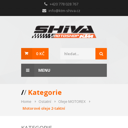
+420 778 028 767
info@ktm-shiva.cz
0 KČ
MENU
/
/
Kategorie
Home
Ostatní
Oleje MOTOREX
Motorové oleje 2-taktní
KATEGORIE