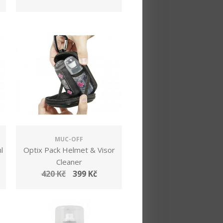
MUC-OFF
l
Optix Pack Helmet & Visor
Cleaner
420 Kč
399 Kč