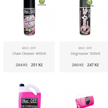
MUC-OFF
MUC-OFF
Chain Cleaner 400ml
Degreaser 500ml
264 Kč
251 Kč
260 Kč
247 Kč