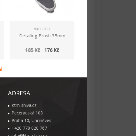
MUC-OFF
Detailing Brush 35mm
185 Kč
176 Kč
í
ADRESA
Ktm-shiva.cz
Peceradská 108
Praha 10, Uhříněves
+420 778 028 767
info@ktm-shiva.cz