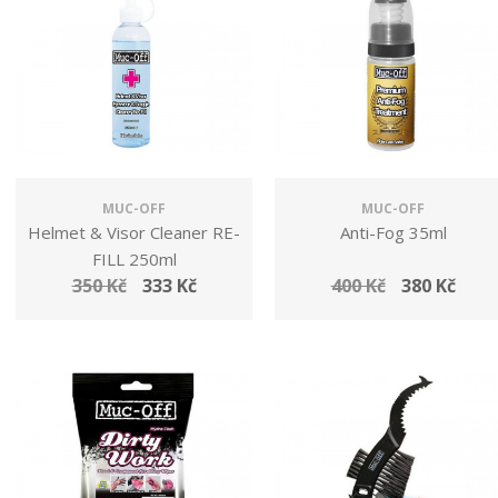
MUC-OFF
MUC-OFF
Helmet & Visor Cleaner RE-
Anti-Fog 35ml
FILL 250ml
350 Kč
333 Kč
400 Kč
380 Kč