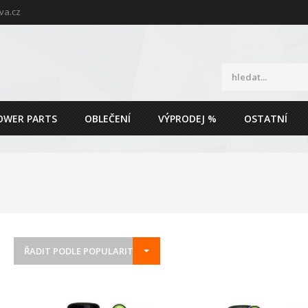
va.cz
OWER PARTS
OBLEČENÍ
VÝPRODEJ %
OSTATNÍ
ŘADIT PODLE POPULARITY