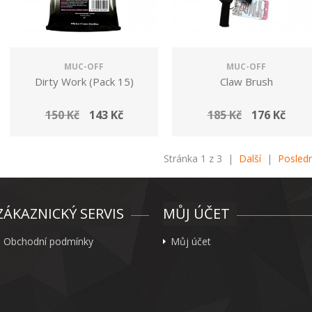
MUC-OFF
MUC-OFF
Dirty Work (Pack 15)
Claw Brush
150 Kč
143 Kč
185 Kč
176 Kč
Stránka 1 z 3 |
Další
|
Posledn
ZÁKAZNICKÝ SERVIS
MŮJ ÚČET
Obchodní podmínky
Můj účet