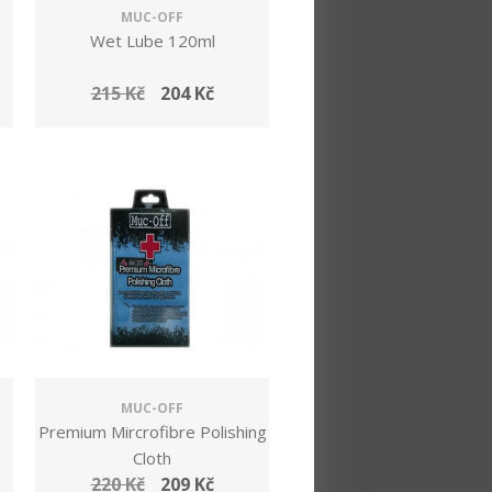
MUC-OFF
Wet Lube 120ml
215 Kč
204 Kč
MUC-OFF
Premium Mircrofibre Polishing
Cloth
220 Kč
209 Kč