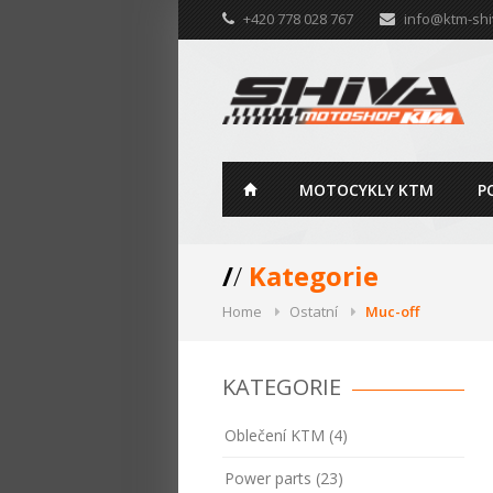
+420 778 028 767
info@ktm-shi
MOTOCYKLY KTM
P
/
/
Kategorie
Home
Ostatní
Muc-off
KATEGORIE
Oblečení KTM (4)
Power parts (23)