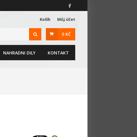
Košík
Můj účet
0 KČ
NAHRADNI DILY
KONTAKT