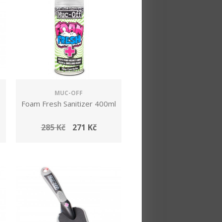
MUC-OFF
Foam Fresh Sanitizer 400ml
285 Kč
271 Kč