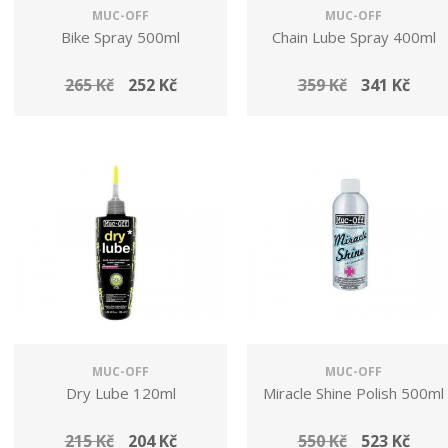
MUC-OFF
MUC-OFF
Bike Spray 500ml
Chain Lube Spray 400ml
265 Kč
252 Kč
359 Kč
341 Kč
MUC-OFF
MUC-OFF
Dry Lube 120ml
Miracle Shine Polish 500ml
215 Kč
204 Kč
550 Kč
523 Kč