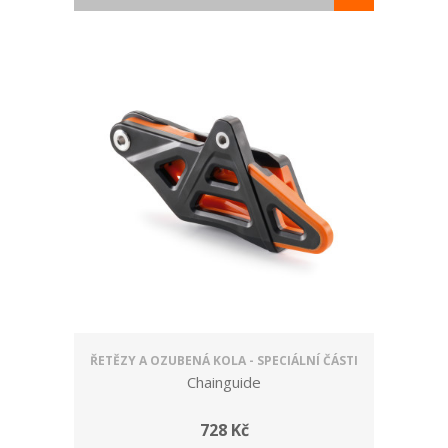
ŘETĚZY A OZUBENÁ KOLA - SPECIÁLNÍ ČÁSTI
Chainguide
728 Kč