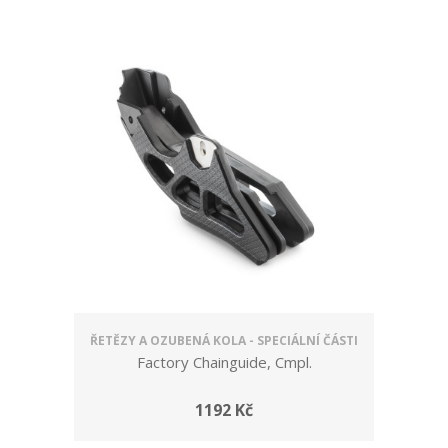
ŘETĚZY A OZUBENÁ KOLA - SPECIÁLNÍ ČÁSTI
Factory Chainguide, Cmpl.
1192 Kč