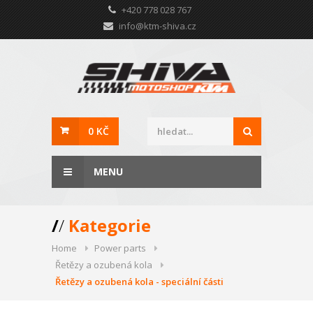
+420 778 028 767
info@ktm-shiva.cz
0 KČ
MENU
/
/
Kategorie
Home
Power parts
Řetězy a ozubená kola
Řetězy a ozubená kola - speciální části