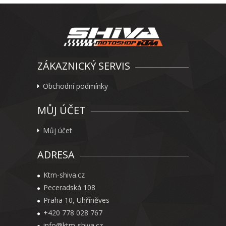
ZÁKAZNICKÝ SERVIS
Obchodní podmínky
MŮJ ÚČET
Můj účet
ADRESA
Ktm-shiva.cz
Peceradská 108
Praha 10, Uhříněves
+420 778 028 767
info@ktm-shiva.cz