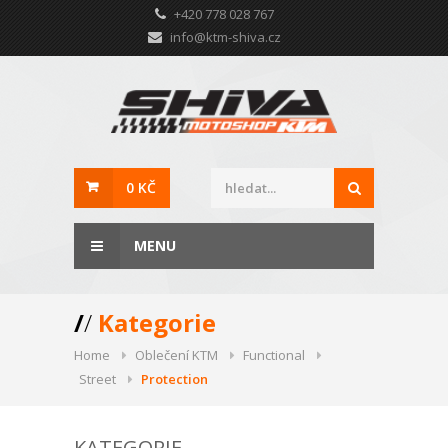
+420 778 028 767
info@ktm-shiva.cz
0 KČ
MENU
/
/
Kategorie
Home
Oblečení KTM
Functional
Street
Protection
KATEGORIE