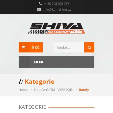
+420 778 028 767
info@ktm-shiva.cz
0 KČ
MENU
/
/
Kategorie
Home
Oblečení KTM - VÝPRODEJ
Bundy
KATEGORIE