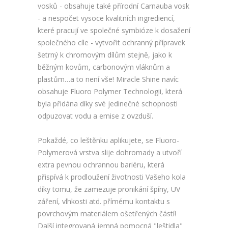
vosků - obsahuje také přírodní Carnauba vosk
- a nespočet vysoce kvalitních ingrediencí,
které pracují ve společné symbióze k dosažení
společného cíle - vytvořit ochranný přípravek
šetrný k chromovým dílům stejně, jako k
běžným kovům, carbonovým vláknům a
plastům…a to není vše! Miracle Shine navíc
obsahuje Fluoro Polymer Technologii, která
byla přidána díky své jedinečné schopnosti
odpuzovat vodu a emise z ovzduší.
Pokaždé, co leštěnku aplikujete, se Fluoro-
Polymerová vrstva slije dohromady a utvoří
extra pevnou ochrannou bariéru, která
přispívá k prodloužení životnosti Vašeho kola
díky tomu, že zamezuje pronikání špíny, UV
záření, vlhkosti atd. přímému kontaktu s
povrchovým materiálem ošetřených částí!
Další integrovaná jemná pomocná "leštidla"