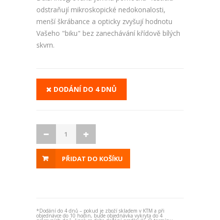
odstraňují mikroskopické nedokonalosti,
menší škrábance a opticky zvyšují hodnotu
Vašeho "biku" bez zanechávání křídově bílých
skvrn.
DODÁNÍ DO 4 DNŮ
PŘIDAT DO KOŠÍKU
*Dodání do 4 dnů – pokud je zboží skladem v KTM a při
objednávce do 10 hodin, bude objednávka vykryta do 4