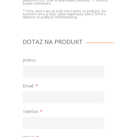
pracovních dnů. Jinak se doba dodání prodlouží. O termínu
budete informováni.
**Cena zboží v akci se může lišit s cenou na prodejně. Pro
konkrétní cenu je lepší udělat objednávku přes E-SHOP s
odběrem na prodejně SHIVAmotoshop.
DOTAZ NA PRODUKT
Jméno:
Email:
*
Telefon:
*