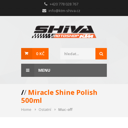
+420 778 028 767
info@ktm-shiva.cz
0 KČ
MENU
/
/
Miracle Shine Polish
500ml
Home
Ostatní
Muc-off