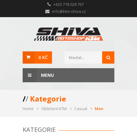
+420 778 028 767
info@ktm-shiva.cz
0 KČ
MENU
/
/
Kategorie
Home
Oblečení KTM
Casual
Men
KATEGORIE