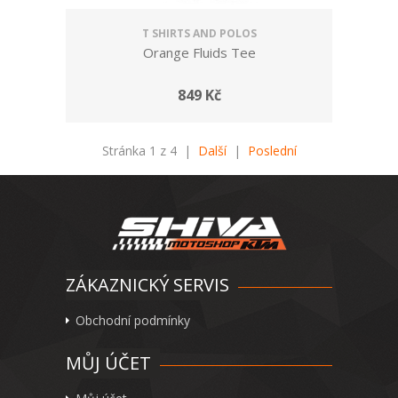
T SHIRTS AND POLOS
Orange Fluids Tee
849 Kč
Stránka 1 z 4 |
Další
|
Poslední
ZÁKAZNICKÝ SERVIS
Obchodní podmínky
MŮJ ÚČET