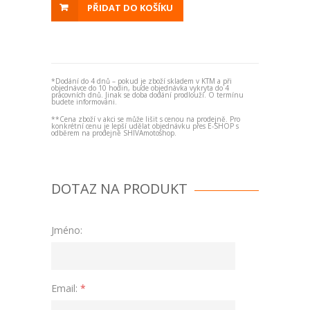
PŘIDAT DO KOŠÍKU
*Dodání do 4 dnů – pokud je zboží skladem v KTM a při
objednávce do 10 hodin, bude objednávka vykryta do 4
pracovních dnů. Jinak se doba dodání prodlouží. O termínu
budete informováni.
**Cena zboží v akci se může lišit s cenou na prodejně. Pro
konkrétní cenu je lepší udělat objednávku přes E-SHOP s
odběrem na prodejně SHIVAmotoshop.
DOTAZ NA PRODUKT
Jméno:
Email:
*