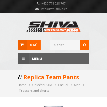
+420 778 028 767
info@ktm-shiva.cz
0 KČ
MENU
/
/
Replica Team Pants
Home
Oblečení KTM
Casual
Men
Trousers and shorts