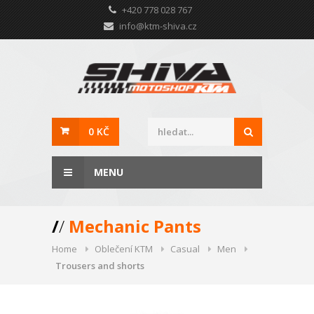
+420 778 028 767
info@ktm-shiva.cz
0 KČ
MENU
/
/
Mechanic Pants
Home
Oblečení KTM
Casual
Men
Trousers and shorts