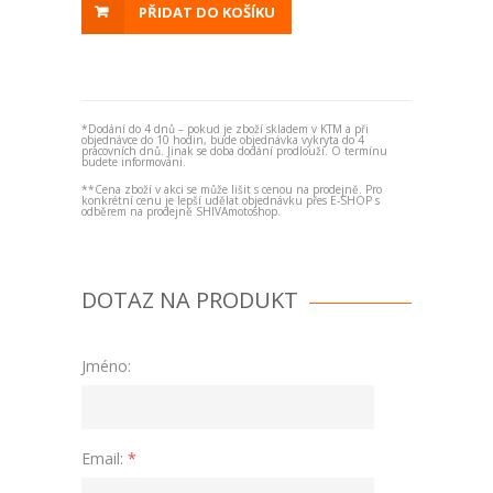
PŘIDAT DO KOŠÍKU
*Dodání do 4 dnů – pokud je zboží skladem v KTM a při
objednávce do 10 hodin, bude objednávka vykryta do 4
pracovních dnů. Jinak se doba dodání prodlouží. O termínu
budete informováni.
**Cena zboží v akci se může lišit s cenou na prodejně. Pro
konkrétní cenu je lepší udělat objednávku přes E-SHOP s
odběrem na prodejně SHIVAmotoshop.
DOTAZ NA PRODUKT
Jméno:
Email:
*