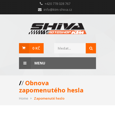
+420 778 028 767
info@ktm-shiva.cz
0 KČ
MENU
/
/
Obnova
zapomenutého hesla
Home
Zapomenuté heslo