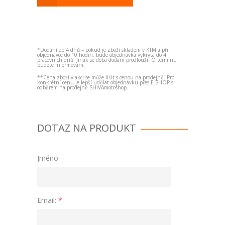
*Dodání do 4 dnů – pokud je zboží skladem v KTM a při
objednávce do 10 hodin, bude objednávka vykryta do 4
pracovních dnů. Jinak se doba dodání prodlouží. O termínu
budete informováni.
**Cena zboží v akci se může lišit s cenou na prodejně. Pro
konkrétní cenu je lepší udělat objednávku přes E-SHOP s
odběrem na prodejně SHIVAmotoshop.
DOTAZ NA PRODUKT
Jméno:
Email:
*