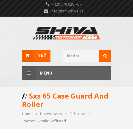
+420 778 028 767
info@ktm-shiva.cz
0 KČ
MENU
/
/
Sxs 65 Case Guard And
Roller
Home
Power parts
Ochrana
Motor - 2 takt - offroad