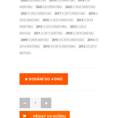
2020
020 (F6001T6)
2019
019 (F6001S6)
2018
018
(F6001R6)
2023
023 (F6001W6)
2022
U 2022 (F6001V6)
2021
U 2021 (F6001U6)
2017
U 2017 (F6001Q6)
2016
U
2016 (F6001P6)
2015
U 2015 (F6001O6)
2014
U 2014
(F6001N6)
2013
U 2013 (F6001M6)
2012
U 2012
(6001L6)
2011
U 2011 (6001K6)
2010
U 2010 (6001J6)
2009
U 2009 (6001I6)
2015
US 2015 (F6075O6)
2014
US
2014 (F6075N6)
2013
US 2013 (F6075M6)
2012
US 2012
(6075L6)
DODÁNÍ DO 4 DNŮ
PŘIDAT DO KOŠÍKU