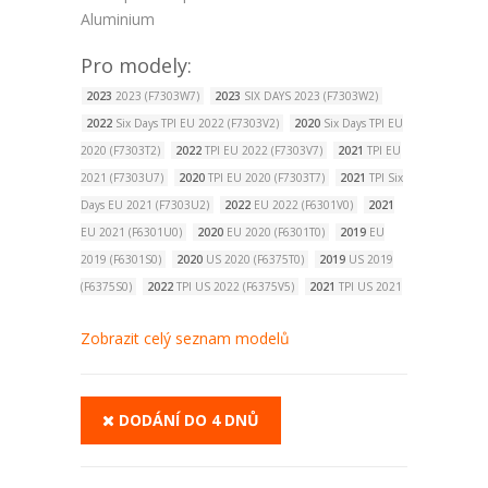
Aluminium
Pro modely:
2023
2023 (F7303W7)
2023
SIX DAYS 2023 (F7303W2)
2022
Six Days TPI EU 2022 (F7303V2)
2020
Six Days TPI EU
2020 (F7303T2)
2022
TPI EU 2022 (F7303V7)
2021
TPI EU
2021 (F7303U7)
2020
TPI EU 2020 (F7303T7)
2021
TPI Six
Days EU 2021 (F7303U2)
2022
EU 2022 (F6301V0)
2021
EU 2021 (F6301U0)
2020
EU 2020 (F6301T0)
2019
EU
2019 (F6301S0)
2020
US 2020 (F6375T0)
2019
US 2019
(F6375S0)
2022
TPI US 2022 (F6375V5)
2021
TPI US 2021
(F6375U5)
2020
TPI US 2020 (F6375T5)
2019
US 2019
Zobrazit celý seznam modelů
(F6375S5)
2023
W 2023 (F7375W4)
2021
W TPI US 2021
(F7375U4)
2020
W TPI US 2020 (F7375T4)
2023
2023
(F7403W7)
2021
BR 2021 (F7440U6)
2022
BR 2022
DODÁNÍ DO 4 DNŮ
(F7440V6)
2020
BR 2020 (F7440T6)
2023
CKD 2023
(F7440W6)
2023
ERZBERGRODEO 2023 (F7403W3)
2023
SIX DAYS 2023 (F7403W2)
2023
SIX DAYS 2023 (F7488W2)