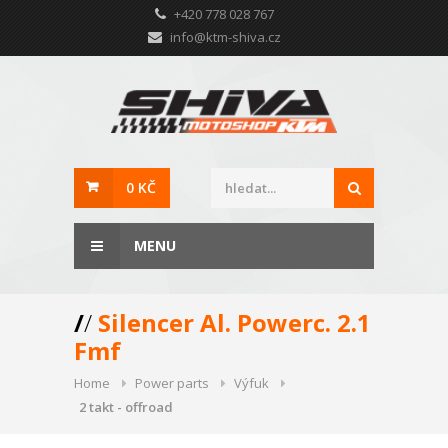
+420 778 028 767
info@ktm-shiva.cz
0 KČ
MENU
/
/
Silencer Al. Powerc. 2.1
Fmf
Home
Power parts
Výfuk
2 takt - offroad