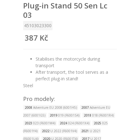
Plug-in Stand 50 Sen Lc
03
45103023300
387 Kč
Stabilises the motorcycle during
transport
After transport, the tool serves as a
perfect plug-in stand!
Steel
Pro modely:
2008
Adventure EU 2008 (6001H5)
2007
Adventure EU
2007 (6001G5)
2019
019 (F6001S4)
2018
018 (F6001R4)
2023
023 (F6001W4)
2024
024 (F6001X4)
2025
025
(F6001Y4)
2022
U 2022 (F6001V4)
2021
U 2021
(F6001U4)
2020
U 2020 (F6001T4)
2017
U 2017