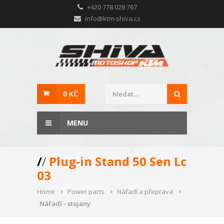
+420 778 028 767
info@ktm-shiva.cz
0 KČ
MENU
/
/
Plug-in Stand 50 Sen Lc
03
Home
Power parts
Nářadí a přeprava
Nářadí - stojany