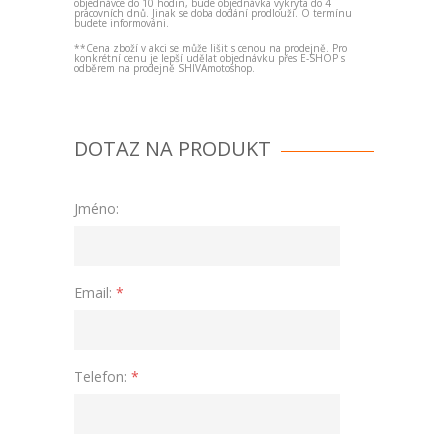
objednávce do 10 hodin, bude objednávka vykryta do 4
pracovních dnů. Jinak se doba dodání prodlouží. O termínu
budete informováni.
2024
2024 (F3001X6)
2022
EU 2022 (F3001V6)
2021
EU
2021 (F3001U6)
**Cena zboží v akci se může lišit s cenou na prodejně. Pro
2020
EU 2020 (F3001T6)
konkrétní cenu je lepší udělat objednávku přes E-SHOP s
odběrem na prodejně SHIVAmotoshop.
DOTAZ NA PRODUKT
Jméno:
Email:
*
Telefon:
*