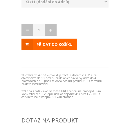
PŘIDAT DO KOŠÍKU
*Dodání do 4 dnů – pokud je zboží skladem v KTM a při
objednávce do 10 hodin, bude objednávka vykryta do 4
pracovních dnů. Jinak se doba dodání prodlouží. O termínu
budete informováni.
**Cena zboží v akci se může lišit s cenou na prodejně. Pro
konkrétní cenu je lepší udělat objednávku přes E-SHOP s
odběrem na prodejně SHIVAmotoshop.
DOTAZ NA PRODUKT