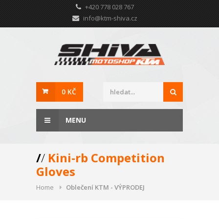
+420 778 028 767
info@ktm-shiva.cz
0 KČ
MENU
/
/
Kini-rb Competition
Gloves
Home
Oblečení KTM - VÝPRODEJ