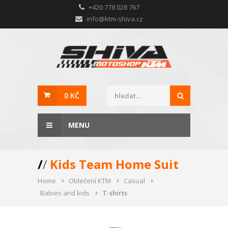
+420 778 028 767
info@ktm-shiva.cz
0 KČ
MENU
/
/
Kids Team Home Suit
Home
Oblečení KTM
Casual
Babies and kids
T-shirts