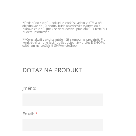
*Dodání do 4 dnů – pokud je zboží skladem v KTM a při
objednávce do 10 hodin, bude objednávka vykryta do 4
pracovních dnů. Jinak se doba dodání prodlouží. O termínu
budete informováni.
**Cena zboží v akci se může lišit s cenou na prodejně. Pro
konkrétní cenu je lepší udělat objednávku přes E-SHOP s
odběrem na prodejně SHIVAmotoshop.
DOTAZ NA PRODUKT
Jméno:
Email:
*