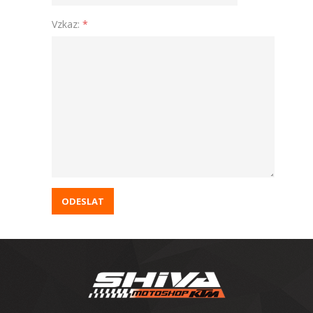
Vzkaz:
*