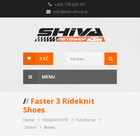
+420 778 028 767
info@ktm-shiva.cz
0 KČ
MENU
/
/
Faster 3 Rideknit
Shoes
Home
Oblečení KTM
Functional
Street
Boots