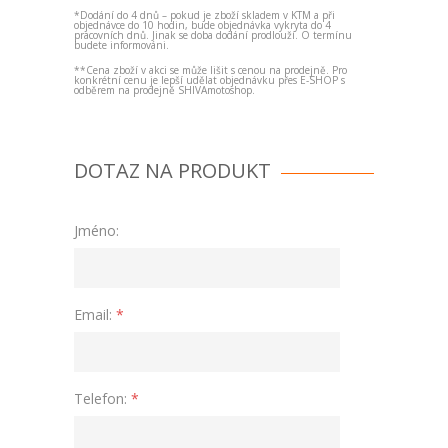
*Dodání do 4 dnů – pokud je zboží skladem v KTM a při
objednávce do 10 hodin, bude objednávka vykryta do 4
pracovních dnů. Jinak se doba dodání prodlouží. O termínu
budete informováni.
**Cena zboží v akci se může lišit s cenou na prodejně. Pro
konkrétní cenu je lepší udělat objednávku přes E-SHOP s
odběrem na prodejně SHIVAmotoshop.
DOTAZ NA PRODUKT
Jméno:
Email:
*
Telefon:
*